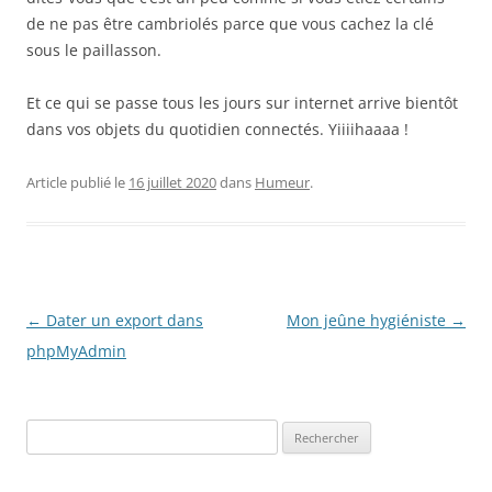
de ne pas être cambriolés parce que vous cachez la clé
sous le paillasson.
Et ce qui se passe tous les jours sur internet arrive bientôt
dans vos objets du quotidien connectés. Yiiiihaaaa !
Article publié le
16 juillet 2020
dans
Humeur
.
Navigation
←
Dater un export dans
Mon jeûne hygiéniste
→
des
phpMyAdmin
articles
Rechercher :