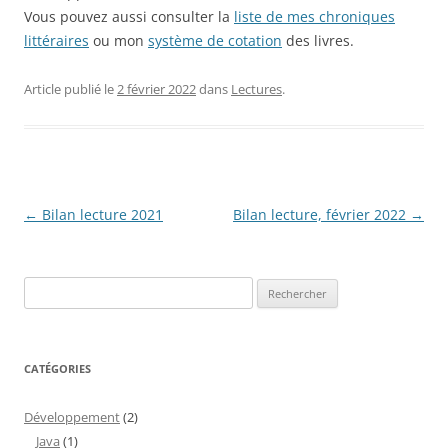
Vous pouvez aussi consulter la
liste de mes chroniques
littéraires
ou mon
système de cotation
des livres.
Article publié le
2 février 2022
dans
Lectures
.
Navigation
←
Bilan lecture 2021
Bilan lecture, février 2022
→
des
articles
Rechercher :
CATÉGORIES
Développement
(2)
Java
(1)