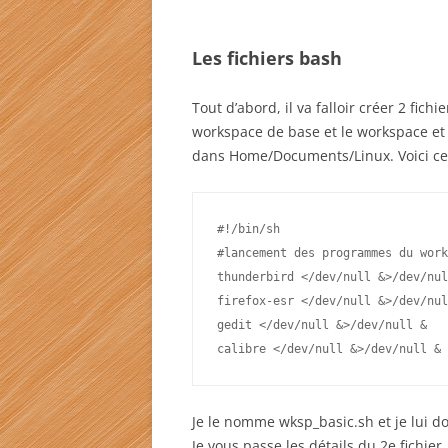
Les fichiers bash
Tout d’abord, il va falloir créer 2 fich
workspace de base et le workspace et 
dans Home/Documents/Linux. Voici ce q
#!/bin/sh
#lancement des programmes du work
thunderbird </dev/null &>/dev/nul
firefox-esr </dev/null &>/dev/nul
gedit </dev/null &>/dev/null &
calibre </dev/null &>/dev/null &
Je le nomme wksp_basic.sh et je lui do
Je vous passe les détails du 2e fichier