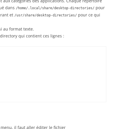
 aux catégories des applications. Chaque répertoire
itué dans
pour
/home/.local/share/desktop-directories/
urant et
pour ce qui
/usr/share/desktop-directories/
i au format texte.
irectory qui contient ces lignes :
enu, il faut aller éditer le fichier