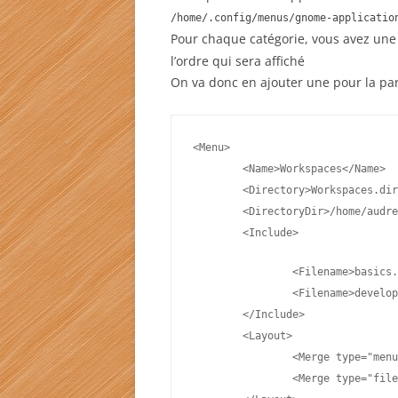
/home/.config/menus/gnome-applicatio
Pour chaque catégorie, vous avez un
l’ordre qui sera affiché
On va donc en ajouter une pour la pa
<Menu>
	<Name>Workspaces</Name>
	<Directory>Workspaces.di
	<DirectoryDir>/home/audr
	<Include>
		<Filename>basic
		<Filename>devel
	</Include>
	<Layout>
		<Merge type="men
		<Merge type="fil