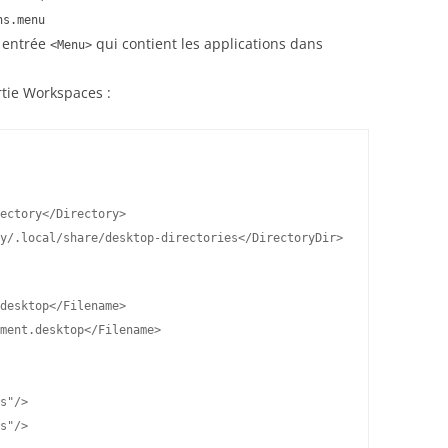
ns.menu
e entrée
qui contient les applications dans
<Menu>
rtie Workspaces :
rectory</Directory>
ey/.local/share/desktop-directories</DirectoryDir>
s.desktop</Filename>
opment.desktop</Filename>
us"/>
es"/>