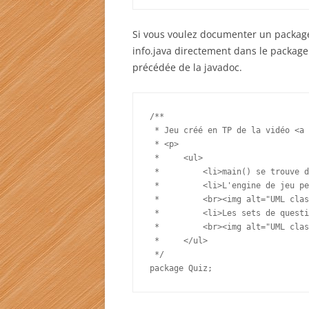
Si vous voulez documenter un package,
info.java directement dans le package
précédée de la javadoc.
/**

 * Jeu créé en TP de la vidéo <a 
 * <p>

 *     <ul>

 *         <li>main() se trouve d
 *         <li>L'engine de jeu pe
 *         <br><img alt="UML clas
 *         <li>Les sets de questi
 *         <br><img alt="UML clas
 *     </ul>

 */

package Quiz;