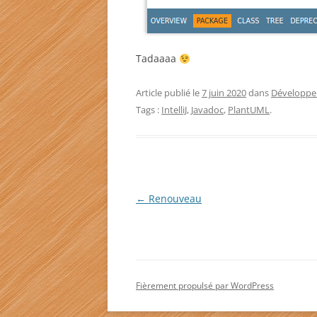
Tadaaaa
Article publié le
7 juin 2020
dans
Développ
Tags :
IntelliJ
,
Javadoc
,
PlantUML
.
Navigation
←
Renouveau
des
articles
Fièrement propulsé par WordPress