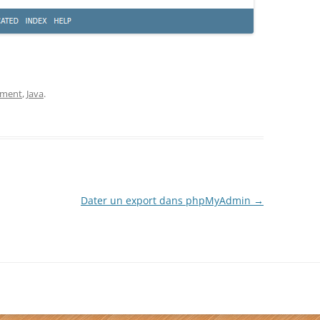
ement
,
Java
.
Dater un export dans phpMyAdmin
→