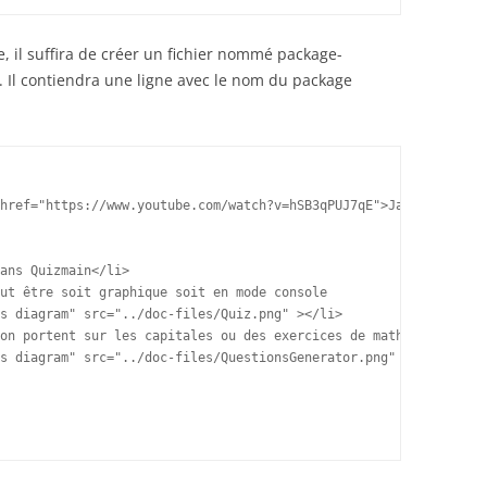
 il suffira de créer un fichier nommé package-
. Il contiendra une ligne avec le nom du package
href="https://www.youtube.com/watch?v=hSB3qPUJ7qE">Java interméd
ans Quizmain</li>

ut être soit graphique soit en mode console

s diagram" src="../doc-files/Quiz.png" ></li>

on portent sur les capitales ou des exercices de math

s diagram" src="../doc-files/QuestionsGenerator.png" ></li>
