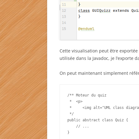
Cette visualisation peut être exporté
utilisée dans la Javadoc, je l’exporte d
On peut maintenant simplement référ
/** Moteur du quiz

 *  <p>

 *     <img alt="UML class diagra
 */

public abstract class Quiz {

    // ...

}